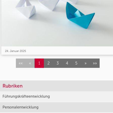
24. Januar 2025
««
«
1
2
3
4
5
»
»»
Rubriken
Führungskräfteentwicklung
Personalentwicklung