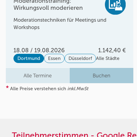
Moderationstraining:
Wirkungsvoll moderieren
Moderationstechniken für Meetings und
Workshops
18.08 / 19.08.2026
1.142,40 €
Dortmund
Essen
Düsseldorf
Alle Städte
Alle Termine
Buchen
*
Alle Preise verstehen sich
inkl.MwSt
Teilnehmerstimmen - Google Re