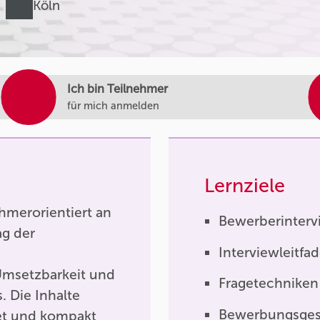
Köln
Ich bin Teilnehmer
für mich anmelden
Lernziele
hmerorientiert an
Bewerberinterv
ag der
Interviewleitfa
Umsetzbarkeit und
Fragetechniken
s. Die Inhalte
Bewerbungsges
tet und kompakt