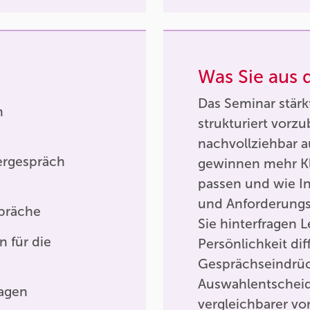
Was Sie aus
Das Seminar stär
n
strukturiert vorzu
nachvollziehbar 
ergespräch
gewinnen mehr Kla
passen und wie Int
und Anforderungs
spräche
Sie hinterfragen
n für die
Persönlichkeit di
Gesprächseindrück
Auswahlentscheid
ragen
vergleichbarer vo