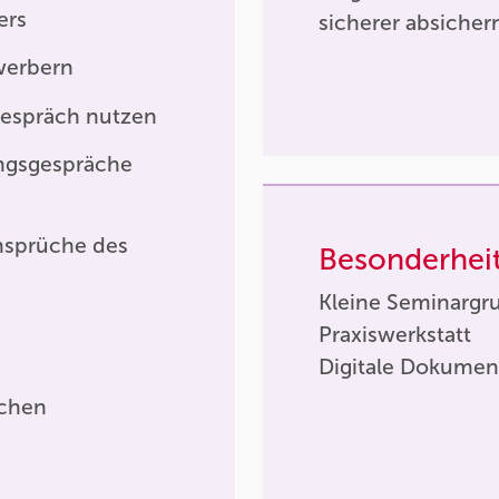
ers
sicherer absicher
werbern
gespräch nutzen
ngsgespräche
nsprüche des
Besonderhei
Kleine Seminargr
Praxiswerkstatt
Digitale Dokumen
ächen