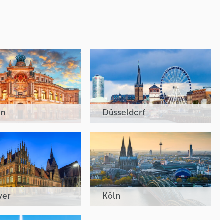
en
Düsseldorf
ver
Köln