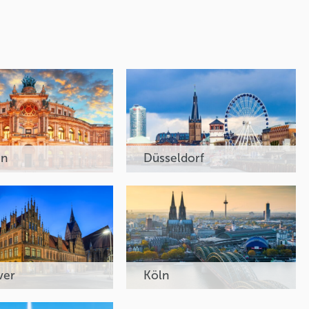
en
Düsseldorf
ver
Köln