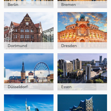
Berlin
Bremen
Dortmund
Dresden
Düsseldorf
Essen