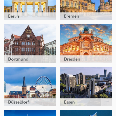
Berlin
Bremen
Dortmund
Dresden
Düsseldorf
Essen