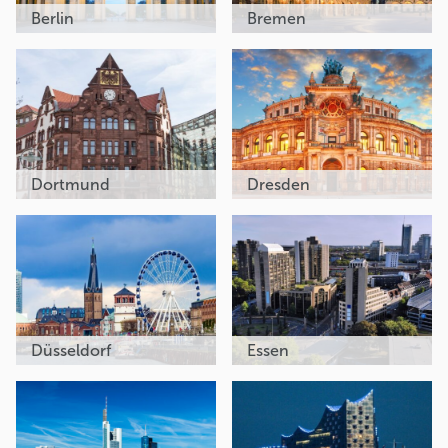
Berlin
Bremen
Dortmund
Dresden
Düsseldorf
Essen