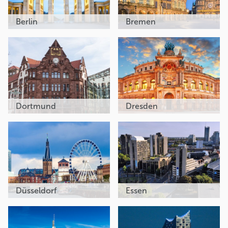
Berlin
Bremen
Dortmund
Dresden
Düsseldorf
Essen