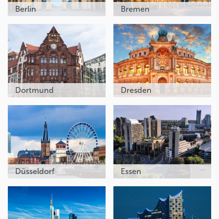
Berlin
Bremen
Dortmund
Dresden
Düsseldorf
Essen