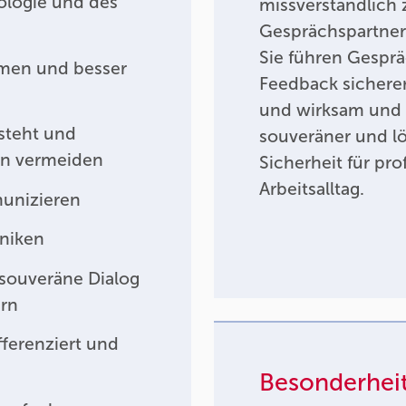
logie und des
missverständlich 
Gesprächspartner 
Sie führen Gespr
men und besser
Feedback sicherer
und wirksam und b
steht und
souveräner und lö
on vermeiden
Sicherheit für pr
Arbeitsalltag.
unizieren
hniken
souveräne Dialog
ern
ferenziert und
Besonderhei