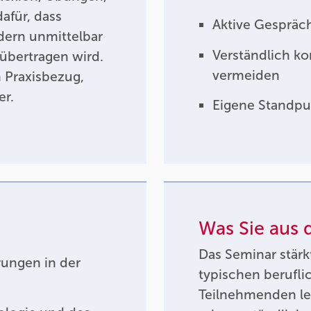
afür, dass
Aktive Gespräc
dern unmittelbar
Verständlich k
 übertragen wird.
vermeiden
 Praxisbezug,
er.
Eigene Standpu
Was Sie aus
Das Seminar stärk
rungen in der
typischen berufli
Teilnehmenden ler