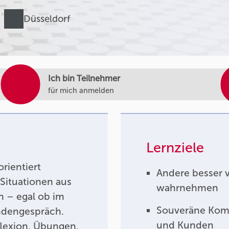
Düsseldorf
Ich bin Teilnehmer
für mich anmelden
Lernziele
rientiert
Andere besser 
 Situationen aus
wahrnehmen
n – egal ob im
Souveräne Komm
ndengespräch.
und Kunden
lexion, Übungen,