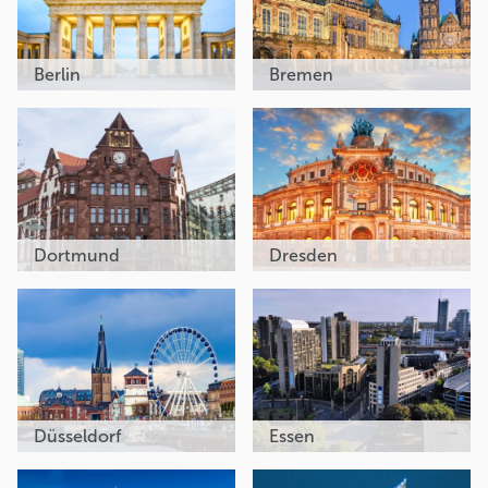
Berlin
Bremen
Dortmund
Dresden
Düsseldorf
Essen