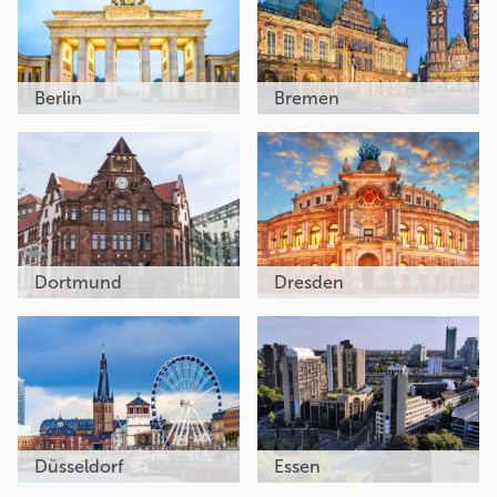
Berlin
Bremen
Dortmund
Dresden
Düsseldorf
Essen