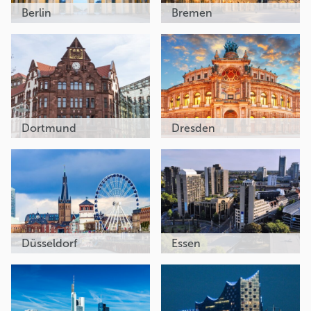
Berlin
Bremen
Dortmund
Dresden
Düsseldorf
Essen