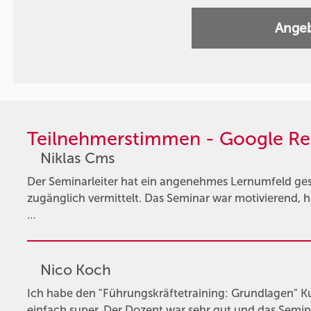
Angeb
Teilnehmerstimmen - Google Re
Niklas Cms
Der Seminarleiter hat ein angenehmes Lernumfeld gesc
zugänglich vermittelt. Das Seminar war motivierend, h
…
Nico Koch
Ich habe den "Führungskräftetraining: Grundlagen" K
einfach super. Der Dozent war sehr gut und das Seminar