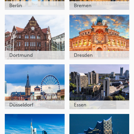
Berlin
Bremen
Dortmund
Dresden
Düsseldorf
Essen