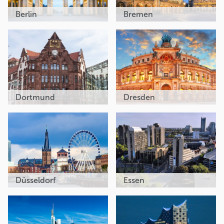
Berlin
Bremen
Dortmund
Dresden
Düsseldorf
Essen