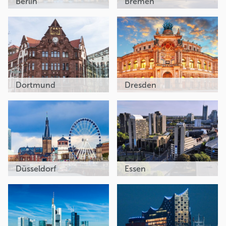
Berlin
Bremen
Dortmund
Dresden
Düsseldorf
Essen