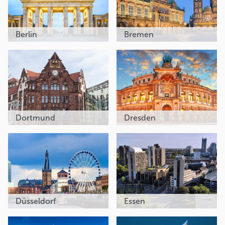
Berlin
Bremen
Dortmund
Dresden
Düsseldorf
Essen