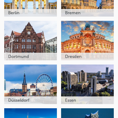
Berlin
Bremen
Dortmund
Dresden
Düsseldorf
Essen