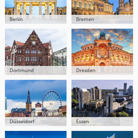
Berlin
Bremen
Dortmund
Dresden
Düsseldorf
Essen