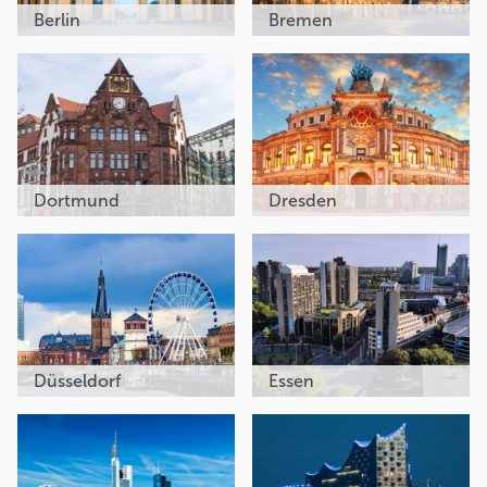
Berlin
Bremen
Dortmund
Dresden
Düsseldorf
Essen