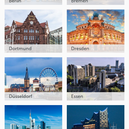
Berlin
Bremen
Dortmund
Dresden
Düsseldorf
Essen