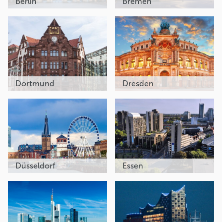
Berlin
Bremen
Dortmund
Dresden
Düsseldorf
Essen