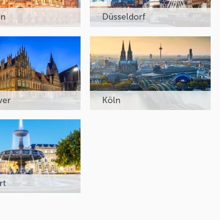
en
Düsseldorf
ver
Köln
rt