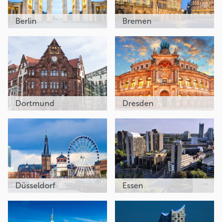
Berlin
Bremen
Dortmund
Dresden
Düsseldorf
Essen