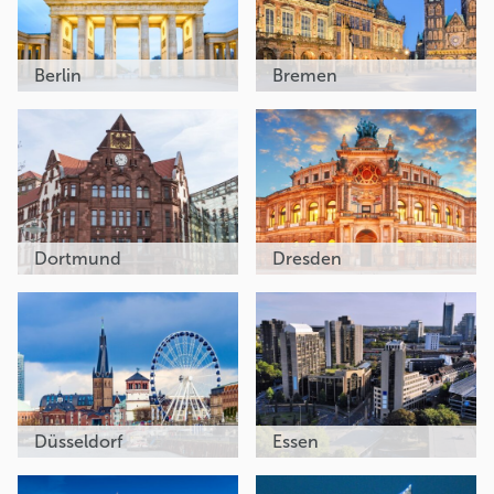
Berlin
Bremen
Dortmund
Dresden
Düsseldorf
Essen