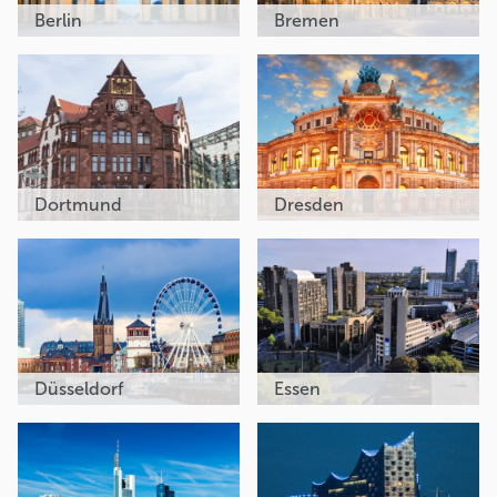
Berlin
Bremen
Dortmund
Dresden
Düsseldorf
Essen