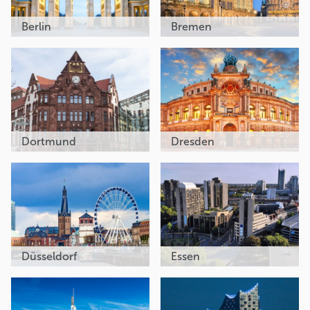
Berlin
Bremen
Dortmund
Dresden
Düsseldorf
Essen