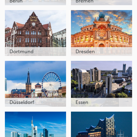
Berlin
Bremen
Dortmund
Dresden
Düsseldorf
Essen