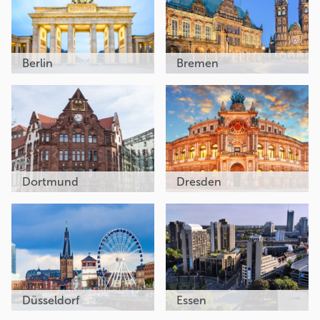
Berlin
Bremen
Dortmund
Dresden
Düsseldorf
Essen