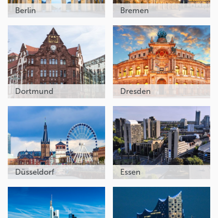
Berlin
Bremen
Dortmund
Dresden
Düsseldorf
Essen