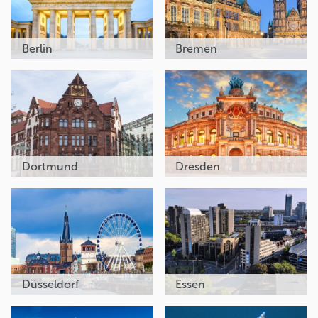
Berlin
Bremen
Dortmund
Dresden
Düsseldorf
Essen